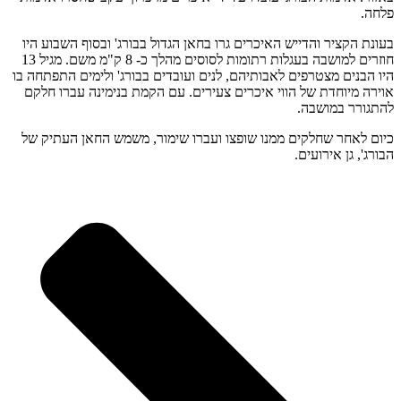
פלחה.
בעונת הקציר והדייש האיכרים גרו בחאן הגדול בבורג' ובסוף השבוע היו
חוזרים למושבה בעגלות רתומות לסוסים מהלך כ- 8 ק"מ משם. מגיל 13
היו הבנים מצטרפים לאבותיהם, לנים ועובדים בבורג' ולימים התפתחה בו
אוירה מיוחדת של הווי איכרים צעירים. עם הקמת בנימינה עברו חלקם
להתגורר במושבה.
כיום לאחר שחלקים ממנו שופצו ועברו שימור, משמש החאן העתיק של
הבורג', גן אירועים.