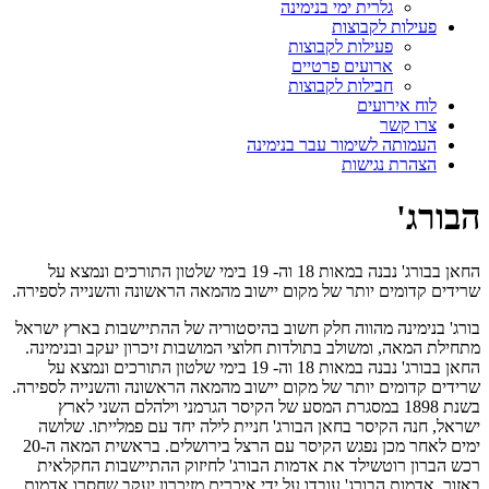
גלרית ימי בנימינה
פעילות לקבוצות
פעילות לקבוצות
ארועים פרטיים
חבילות לקבוצות
לוח אירועים
צרו קשר
העמותה לשימור עבר בנימינה
הצהרת נגישות
הבורג'
החאן בבורג' נבנה במאות 18 וה- 19 בימי שלטון התורכים ונמצא על
שרידים קדומים יותר של מקום יישוב מהמאה הראשונה והשנייה לספירה.
בורג' בנימינה מהווה חלק חשוב בהיסטוריה של ההתיישבות בארץ ישראל
מתחילת המאה, ומשולב בתולדות חלוצי המושבות זיכרון יעקב ובנימינה.
החאן בבורג' נבנה במאות 18 וה- 19 בימי שלטון התורכים ונמצא על
שרידים קדומים יותר של מקום יישוב מהמאה הראשונה והשנייה לספירה.
בשנת 1898 במסגרת המסע של הקיסר הגרמני וילהלם השני לארץ
ישראל, חנה הקיסר בחאן הבורג' חניית לילה יחד עם פמלייתו. שלושה
ימים לאחר מכן נפגש הקיסר עם הרצל בירושלים. בראשית המאה ה-20
רכש הברון רוטשילד את אדמות הבורג' לחיזוק ההתיישבות החקלאית
באזור. אדמות הבורג' עובדו על ידי איכרים מזיכרון יעקב שחסרו אדמות