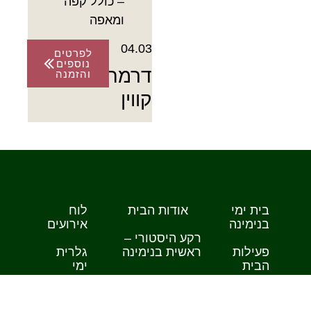
– כולל קפה
ומאפה
04.03
לפרטים
נוספים
דרמה
והזמנה
קווין
בית ימי
אודות הבית
לוח
בנימינה
אירועים
רקע היסטורי –
פעילות
ראשית בנימינה
גלרית
הבית
ימי
אתרי מורשת
בנימינה
פעילות
בבנימינה
לקבוצות
תערוכות