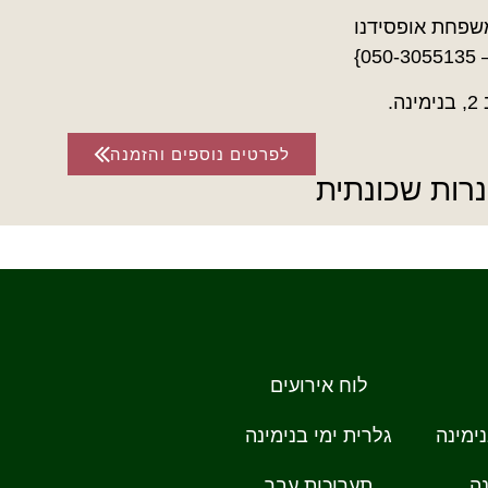
שפחת אופסידנו
05}
ה.
לפרטים נוספים והזמנה
רות שכונתית
לוח אירועים
ימינה
גלרית ימי בנימינה
ה
תערוכות עבר