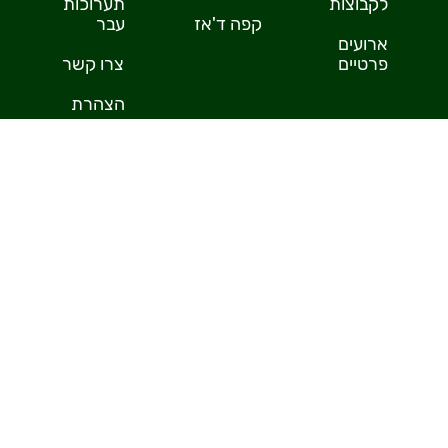
לקבוצות
תערוכות
קפה ד'אז
עבר
ארועים
פרטיים
צרו קשר
הצהרת
נגישות
רוצים לדעת ראשונים על הפעילויות שלנו?
הרשמו לניוזלטר של בית ימי בנימינה
שלח