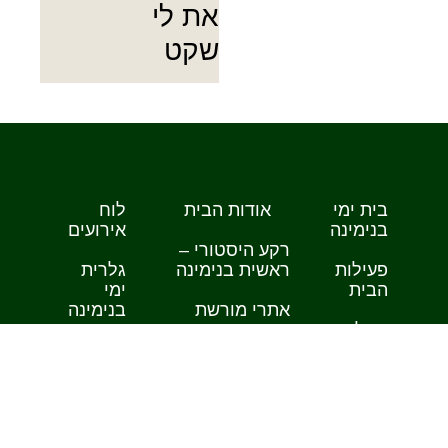
את לי
שקט
בית ימי
אודות הבית
לוח
בנימינה
אירועים
רקע היסטורי –
פעילות
ראשית בנימינה
גלרית
הבית
ימי
אתרי מורשת
בנימינה
פעילות
בבנימינה
לקבוצות
תערוכות
קפה ד'אז
עבר
ארועים
פרטיים
צרו קשר