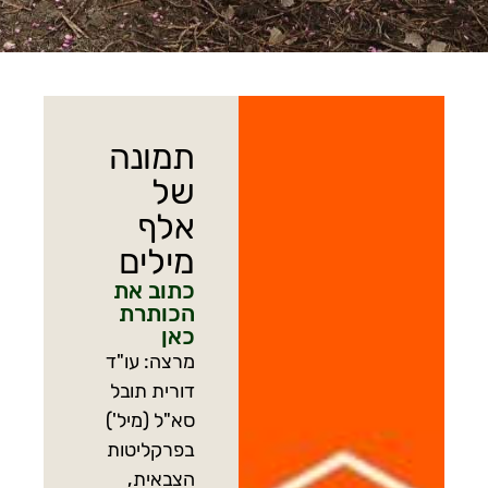
תמונה
של
אלף
מילים
כתוב את
הכותרת
כאן
מרצה: עו"ד
דורית תובל
סא"ל (מיל')
בפרקליטות
הצבאית,