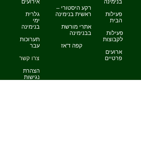
בנימינה
אירועים
רקע היסטורי –
פעילות
ראשית בנימינה
גלרית
הבית
ימי
אתרי מורשת
בנימינה
פעילות
בבנימינה
לקבוצות
תערוכות
קפה ד'אז
עבר
ארועים
פרטיים
צרו קשר
הצהרת
נגישות
רוצים לדעת ראשונים על הפעילויות
שלנו?
הרשמו לניוזלטר של בית ימי בנימינה
שלח