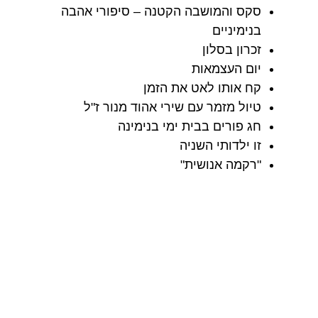
סקס והמושבה הקטנה – סיפורי אהבה
בנימיניים
זכרון בסלון
יום העצמאות
קח אותו לאט את הזמן
טיול מזמר עם שירי אהוד מנור ז"ל
חג פורים בבית ימי בנימינה
זו ילדותי השניה
"רקמה אנושית"
קבלת שבט
אתרי מורשת
תחנת הרכבת
הבורג'
בית העלמין
הבאר האנטילית