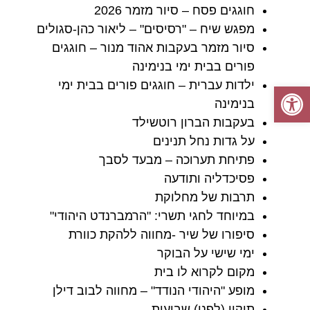
חוגגים פסח – סיור מזמר 2026
מפגש שיח – "רסיסים" – ליאור כהן-סגולים
סיור מזמר בעקבות אהוד מנור – חוגגים
פורים בבית ימי בנימינה
ילדות עברית – חוגגים פורים בבית ימי
פתח סרגל נגישות
בנימינה
בעקבות הברון רוטשילד
על גדות נחל תנינים
פתיחת תערוכה – מבעד לסבך
פסיכדליה ותודעה
תרבות של מחלוקת
במיוחד לחגי תשרי: "הרמברנדט היהודי"
סיפורו של שיר -מחווה ללהקת כוורת
ימי שישי על הבוקר
מקום לקרוא לו בית
מופע "היהודי הנודד" – מחווה לבוב דילן
תיקון (לפני) שבועות