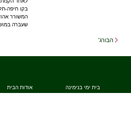
לאחר הקמת מ
המשורר אהוד 
שעברה במושבה
הבורג'
בית ימי בנימינה
אודות הבית
פעילות הבית
רקע היסטורי – ראשית בנ
פעילות לקבוצות
אתרי מורשת בבנימינ
ארועים פרטיים
קפה ד'אז