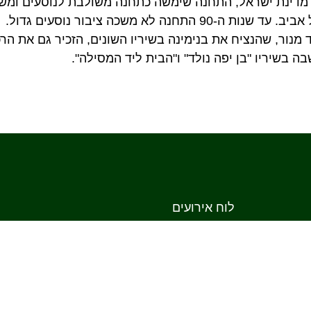
דינת ישראל, התחנה שימשה כתחנה משולבת לנוסעים ומש
בקו חיפה-תל אביב. עד שנות ה-90 התחנה לא משכה ציבור נוסעים גדול.
מנור, שהנציח את בנימינה בשיריו השונים, הזכיר גם את הר
 בשיריו "בן יפה נולד" ו"הבית ליד המסילה".
לוח אירועים
ימינה
גלרית ימי בנימינה
ה
תערוכות עבר
צרו קשר